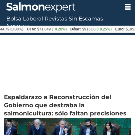
Bolsa Laboral
Revistas
Sin Escamas
Nosotros
00%)
UTM:
$71.649
(+0.20%)
Dólar:
$913,86
(+0.25%)
Euro:
$1053,08
(-0.
Espaldarazo a Reconstrucción del
Gobierno que destraba la
salmonicultura: sólo faltan precisiones