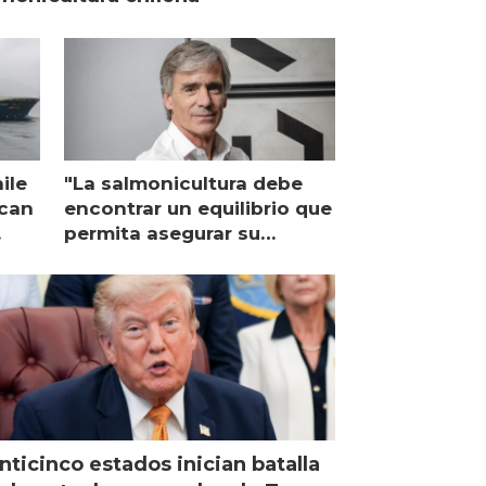
ile
"La salmonicultura debe
ican
encontrar un equilibrio que
permita asegurar su
viabilidad de largo plazo”
nticinco estados inician batalla