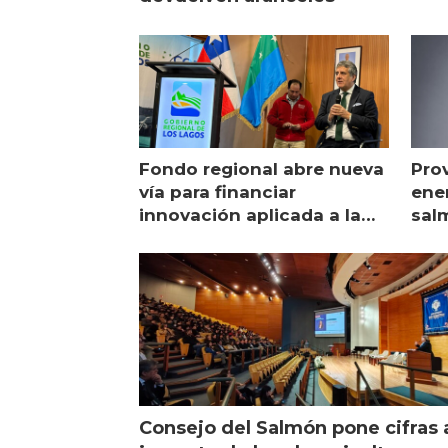
Fondo regional abre nueva
Pro
vía para financiar
ener
innovación aplicada a la
sal
salmonicultura
man
Consejo del Salmón pone cifras 