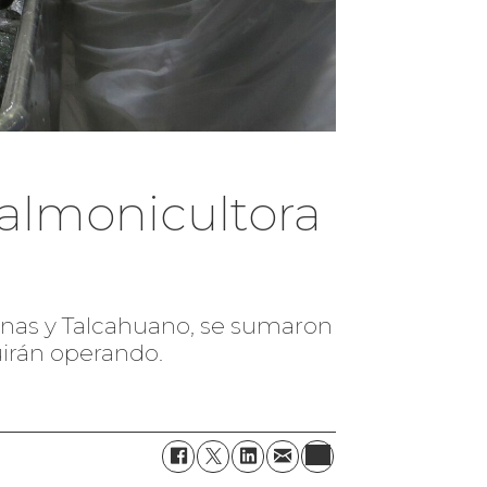
almonicultora
enas y Talcahuano, se sumaron
uirán operando.