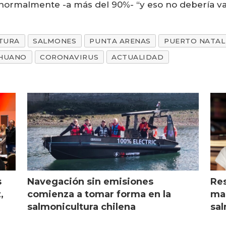
normalmente -a más del 90%- “y eso no debería var
TURA
SALMONES
PUNTA ARENAS
PUERTO NATAL
HUANO
CORONAVIRUS
ACTUALIDAD
s
Navegación sin emisiones
Res
,
comienza a tomar forma en la
mar
salmonicultura chilena
sal