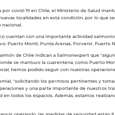
a por covid-19 en Chile, el Ministerio de Salud man
 nuevas localidades en esta condición, por lo que 
 nacional.
co cuentan con una importante actividad salmonicu
vo: Puerto Montt, Punta Arenas, Porvenir, Puerto 
 Salmón de Chile indican a Salmonexpert que “algu
 donde se mantuvo la cuarentena, como Puerto Mon
ncial, hemos podido seguir con nuestras operacio
gremial, “solicitando los permisos pertinentes y to
eraciones y una parte importante de nuestros traba
d en todos los espacios. Además, estamos realizan
seguir operando, las medidas de seguridad están 