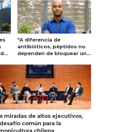
es
"A diferencia de
s
antibióticos, péptidos no
lidad
dependen de bloquear una
única proteína intracelular"
s miradas de altos ejecutivos,
desafío común para la
monicultura chilena