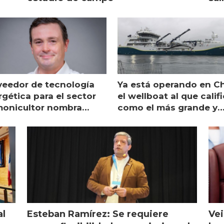
veedor de tecnología
Ya está operando en Ch
gética para el sector
el wellboat al que calif
monicultor nombra
como el más grande y
aging director en Chile
moderno
al
Esteban Ramírez: Se requiere
Vei