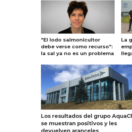
"El lodo salmonicultor
La g
debe verse como recurso":
emp
la sal ya no es un problema
lleg
ope
Esc
Los resultados del grupo AquaC
se muestran positivos y les
devuelven aranceles