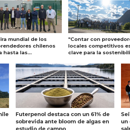
ira mundial de los
"Contar con proveedor
rendedores chilenos
locales competitivos e
a hasta las
clave para la sostenibi
raciones de Mowi en
de Multi X"
ocia
hile
Futerpenol destaca con un 61% de
Sei
sobrevida ante bloom de algas en
un 
estudio de campo
sal