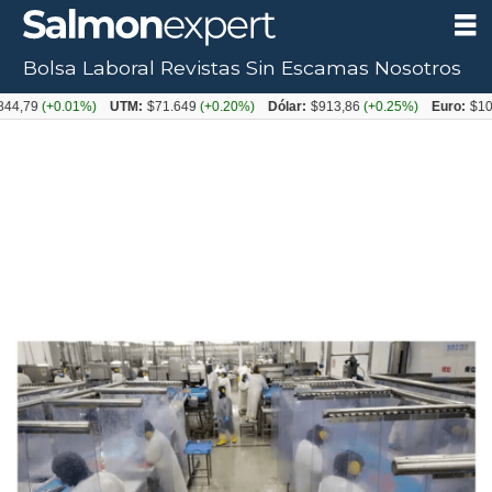
Bolsa Laboral
Revistas
Sin Escamas
Nosotros
0.01%)
UTM:
$71.649
(+0.20%)
Dólar:
$913,86
(+0.25%)
Euro:
$1053,08
(-