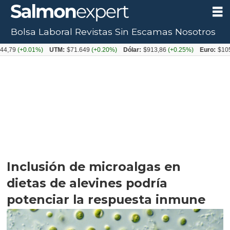
Bolsa Laboral
Revistas
Sin Escamas
Nosotros
0.01%)
UTM:
$71.649
(+0.20%)
Dólar:
$913,86
(+0.25%)
Euro:
$1053,08
(-0
Inclusión de microalgas en
dietas de alevines podría
potenciar la respuesta inmune