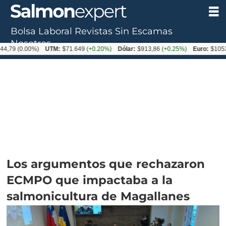
Bolsa Laboral
Revistas
Sin Escamas
Nosotros
0.00%)
UTM:
$71.649
(+0.20%)
Dólar:
$913,86
(+0.25%)
Euro:
$1053,08
(-0
Los argumentos que rechazaron
ECMPO que impactaba a la
salmonicultura de Magallanes