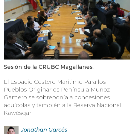
Sesión de la CRUBC Magallanes.
El Espacio Costero Marítimo Para los
Pueblos Originarios Península Muñoz
Gamero se sobreponía a concesiones
acuícolas y también a la Reserva Nacional
Kawésqar.
Jonathan
Garcés