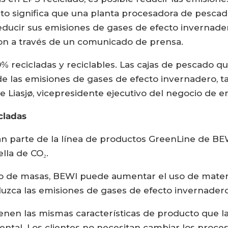
sto significa que una planta procesadora de pesca
ducir sus emisiones de gases de efecto invernader
ron a través de un comunicado de prensa.
0% recicladas y reciclables. Las cajas de pescado
de las emisiones de gases de efecto invernadero, 
ge Liasjø, vicepresidente ejecutivo del negocio de 
cladas
n parte de la línea de productos GreenLine de BE
lla de CO₂.
brio de masas, BEWI puede aumentar el uso de mater
eduzca las emisiones de gases de efecto invernader
enen las mismas características de producto que la
al. Los clientes no necesitan cambiar los proces