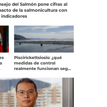
sejo del Salmón pone cifras al
acto de la salmonicultura con
 indicadores
es
Piscirickettsiosis: ¿qué
as
medidas de control
realmente funcionan según
expertos chilenos?