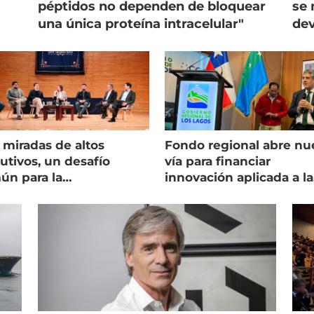
péptidos no dependen de bloquear
se 
una única proteína intracelular"
dev
 miradas de altos
Fondo regional abre nu
utivos, un desafío
vía para financiar
ún para la
innovación aplicada a la
onicultura chilena
salmonicultura