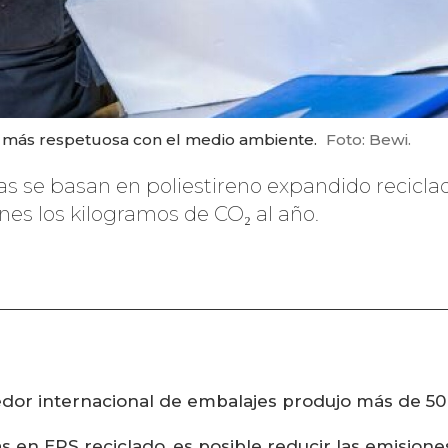
s más respetuosa con el medio ambiente.
Foto: Bewi.
 se basan en poliestireno expandido reciclado 
nes los kilogramos de CO₂ al año.
dor internacional de embalajes produjo más de 50 
s en EPS reciclado, es posible reducir las emisio