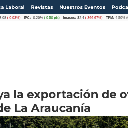
sa Laboral
Revistas
Nuestros Eventos
Podca
.03%)
IPC:
-0.20%
(-0.50 pts)
Imacec:
$2,4
(-366.67%)
TPM:
4.50%
(0.00%)
a la exportación de 
de La Araucanía