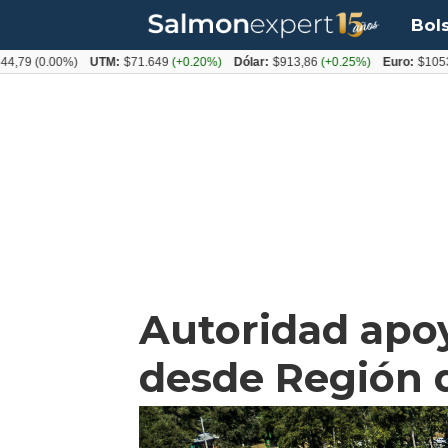
Bol
0.00%)
UTM:
$71.649
(+0.20%)
Dólar:
$913,86
(+0.25%)
Euro:
$1053,08
(-0
Autoridad apoy
desde Región 