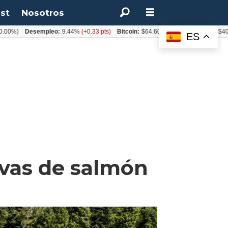
st
Nosotros
Desempleo:
9.44%
(+0.33 pts)
Bitcoin:
$64.600,08
(+2.93%)
UF:
$40.844,79
ES
ovas de salmón