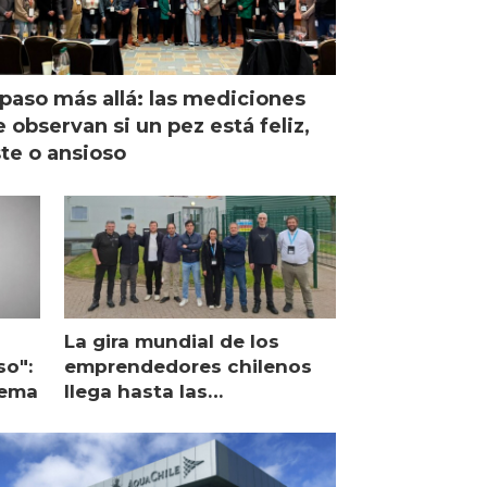
paso más allá: las mediciones
 observan si un pez está feliz,
ste o ansioso
La gira mundial de los
so":
emprendedores chilenos
lema
llega hasta las
operaciones de Mowi en
Escocia