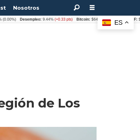
st
Nosotros
Desempleo:
9.44%
(+0.33 pts)
Bitcoin:
$64.600,08
(+2.93%)
UF:
$40.844,7
ES
egión de Los