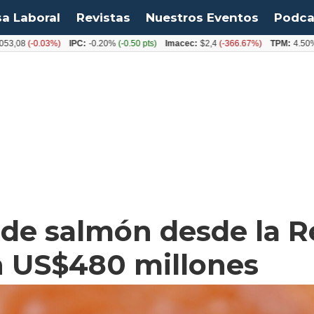
sa Laboral
Revistas
Nuestros Eventos
Podca
0.03%)
IPC:
-0.20%
(-0.50 pts)
Imacec:
$2,4
(-366.67%)
TPM:
4.50%
(0.00%)
de salmón desde la R
n US$480 millones