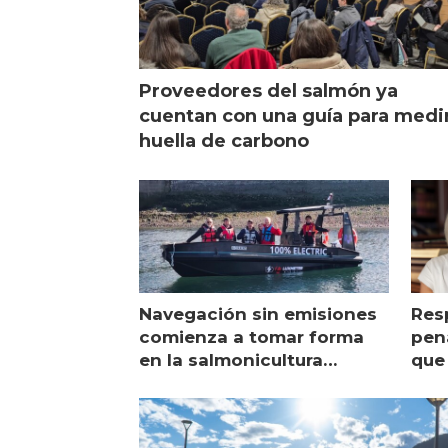
Proveedores del salmón ya
cuentan con una guía para medi
huella de carbono
Navegación sin emisiones
Res
comienza a tomar forma
pena
en la salmonicultura
que 
chilena
sal
visi