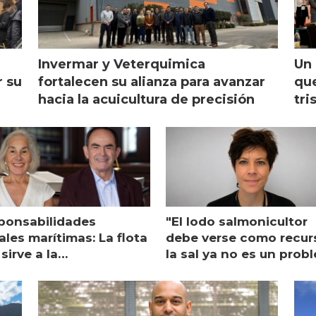
Invermar y Veterquimica
Un 
r su
fortalecen su alianza para avanzar
que
hacia la acuicultura de precisión
tri
ponsabilidades
"El lodo salmonicultor
les marítimas: La flota
debe verse como recur
sirve a la
la sal ya no es un prob
monicultura entrega su
ón