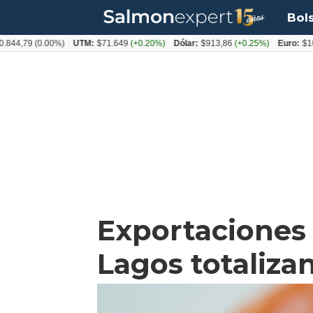
Bol
(0.00%)
UTM:
$71.649
(+0.20%)
Dólar:
$913,86
(+0.25%)
Euro:
$1053,08
(-
Exportaciones 
Lagos totaliza