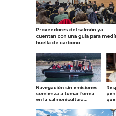
Proveedores del salmón ya
cuentan con una guía para medi
huella de carbono
Navegación sin emisiones
Res
comienza a tomar forma
pena
en la salmonicultura
que 
chilena
sal
visi