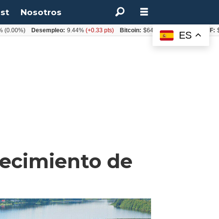
st
Nosotros
%)
Desempleo:
9.44%
(+0.33 pts)
Bitcoin:
$64.600,08
(+2.93%)
UF:
$40.844
ES
recimiento de