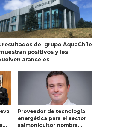
 resultados del grupo AquaChile
muestran positivos y les
uelven aranceles
ueva
Proveedor de tecnología
energética para el sector
a
salmonicultor nombra
managing director en Chile