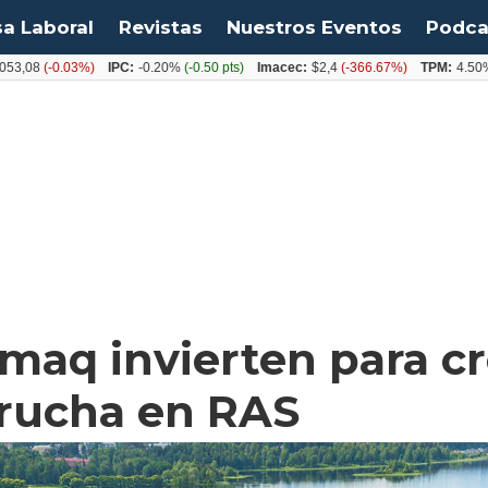
sa Laboral
Revistas
Nuestros Eventos
Podca
(-0.03%)
IPC:
-0.20%
(-0.50 pts)
Imacec:
$2,4
(-366.67%)
TPM:
4.50%
(0.00
maq invierten para c
trucha en RAS