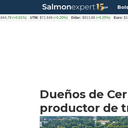
Bol
(+0.01%)
UTM:
$71.649
(+0.20%)
Dólar:
$913,86
(+0.25%)
Euro:
$1053,08
Dueños de Cer
productor de 