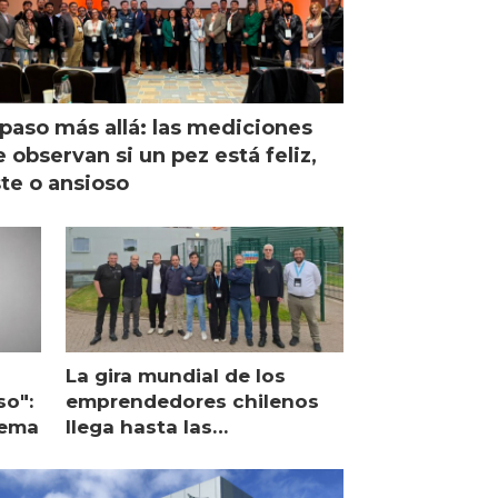
paso más allá: las mediciones
 observan si un pez está feliz,
ste o ansioso
La gira mundial de los
so":
emprendedores chilenos
lema
llega hasta las
operaciones de Mowi en
Escocia