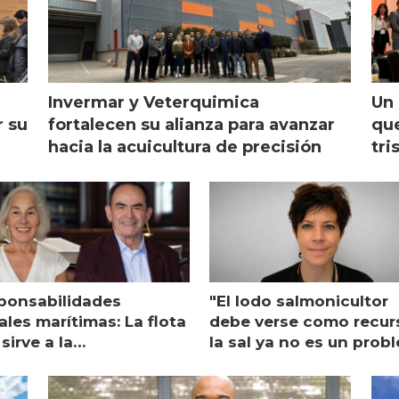
Invermar y Veterquimica
Un 
r su
fortalecen su alianza para avanzar
que
hacia la acuicultura de precisión
tri
ponsabilidades
"El lodo salmonicultor
les marítimas: La flota
debe verse como recur
sirve a la
la sal ya no es un prob
monicultura entrega su
ón