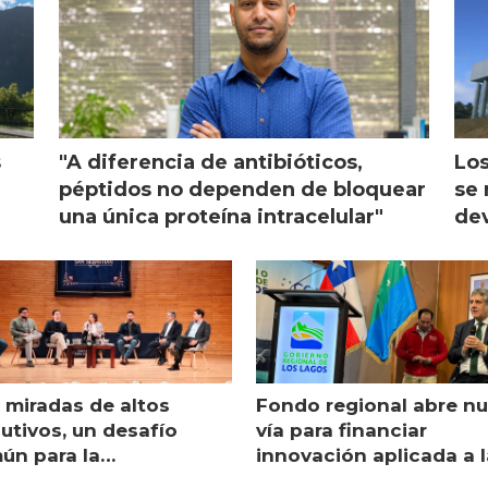
s
"A diferencia de antibióticos,
Los
péptidos no dependen de bloquear
se 
una única proteína intracelular"
dev
 miradas de altos
Fondo regional abre n
utivos, un desafío
vía para financiar
ún para la
innovación aplicada a l
monicultura chilena
salmonicultura