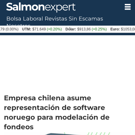
Bolsa Laboral
Revistas
Sin Escamas
Nosotros
%)
UTM:
$71.649
(+0.20%)
Dólar:
$913,86
(+0.25%)
Euro:
$1053,08
(-0.03
Empresa chilena asume
representación de software
noruego para modelación de
fondeos