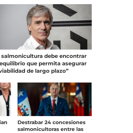
 salmonicultura debe encontrar
equilibrio que permita asegurar
viabilidad de largo plazo”
ian
Destrabar 24 concesiones
salmonicultoras entre las