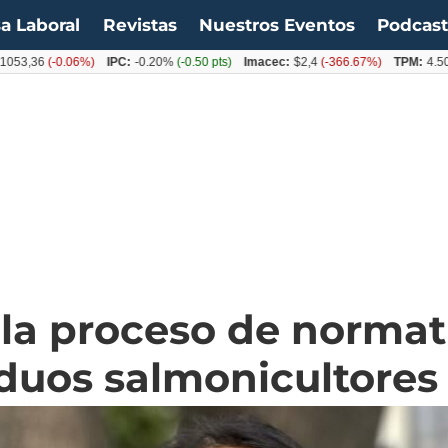
a Laboral
Revistas
Nuestros Eventos
Podcas
36
(-0.06%)
IPC:
-0.20%
(-0.50 pts)
Imacec:
$2,4
(-366.67%)
TPM:
4.50%
(0.
la proceso de normat
iduos salmonicultores