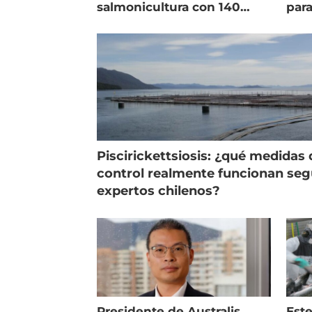
salmonicultura con 140
para
indicadores
pec
Piscirickettsiosis: ¿qué medidas 
control realmente funcionan se
expertos chilenos?
Presidente de Australis
Este