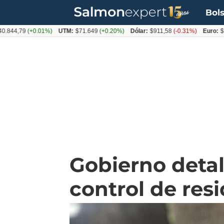
Bols
,79
(+0.01%)
UTM:
$71.649
(+0.20%)
Dólar:
$911,58
(-0.31%)
Euro:
$1053,
Gobierno detal
control de res