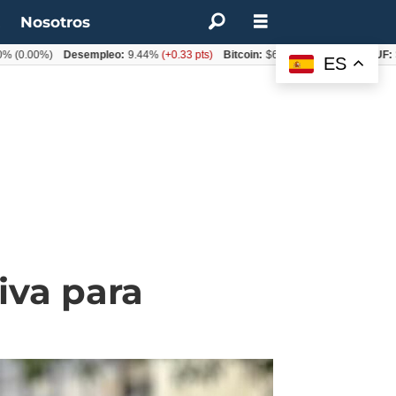
t
Nosotros
00%)
Desempleo:
9.44%
(+0.33 pts)
Bitcoin:
$62.760,11
(-1.74%)
UF:
$40.8
ES
iva para