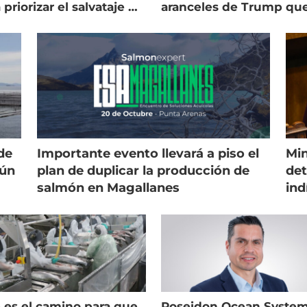
 priorizar el salvataje de
aranceles de Trump qu
es
golpean al salmón
de
Importante evento llevará a piso el
Min
gún
plan de duplicar la producción de
det
salmón en Magallanes
ind
 es el camino para que
Poseidon Ocean Syste