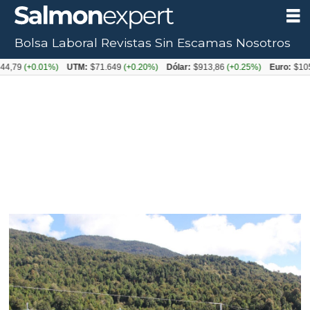
Bolsa Laboral
Revistas
Sin Escamas
Nosotros
+0.01%)
UTM:
$71.649
(+0.20%)
Dólar:
$913,86
(+0.25%)
Euro:
$1053,08
(