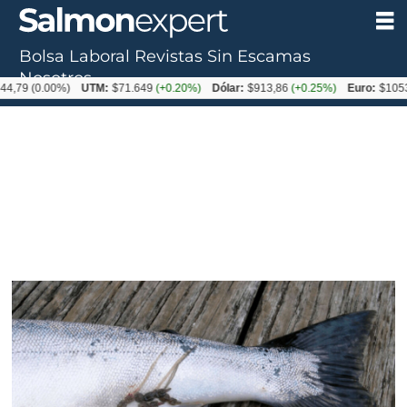
Bolsa Laboral
Revistas
Sin Escamas
Nosotros
.00%)
UTM:
$71.649
(+0.20%)
Dólar:
$913,86
(+0.25%)
Euro:
$1053,08
(-0.