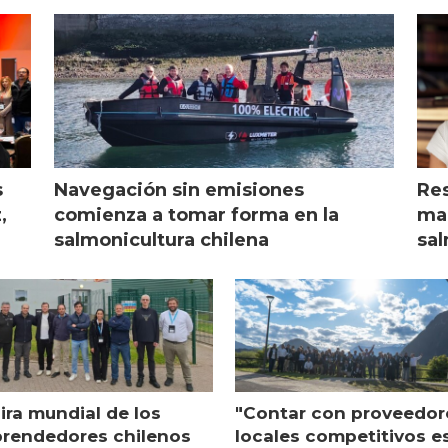
s
Navegación sin emisiones
Res
,
comienza a tomar forma en la
mar
salmonicultura chilena
sal
ira mundial de los
"Contar con proveedor
rendedores chilenos
locales competitivos e