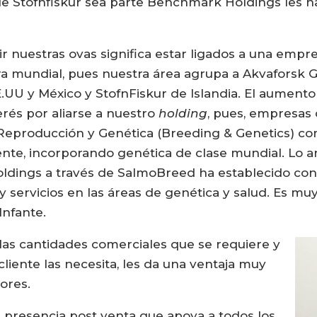
ue Stofnfiskur sea parte Benchmark Holdings les ha
ir nuestras ovas significa estar ligados a una empr
ura mundial, pues nuestra área agrupa a Akvaforsk
.UU y México y StofnFiskur de Islandia. El aument
erés por aliarse a nuestro
holding
, pues, empresas
 Reproducción y Genética (Breeding & Genetics) co
nte, incorporando genética de clase mundial. Lo an
dings a través de SalmoBreed ha establecido con 
 servicios en las áreas de genética y salud. Es muy
Infante.
las cantidades comerciales que se requiere y
cliente las necesita, les da una ventaja muy
ores.
presencia post venta que apoya a todos los