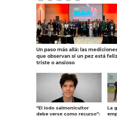
Un paso más allá: las medicione
que observan si un pez está feliz
triste o ansioso
"El lodo salmonicultor
La g
debe verse como recurso":
emp