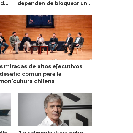
lidad
dependen de bloquear una
única proteína intracelular"
s miradas de altos ejecutivos,
desafío común para la
monicultura chilena
ile
"La salmonicultura debe