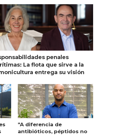
ponsabilidades penales
ítimas: La flota que sirve a la
monicultura entrega su visión
es
"A diferencia de
s
antibióticos, péptidos no