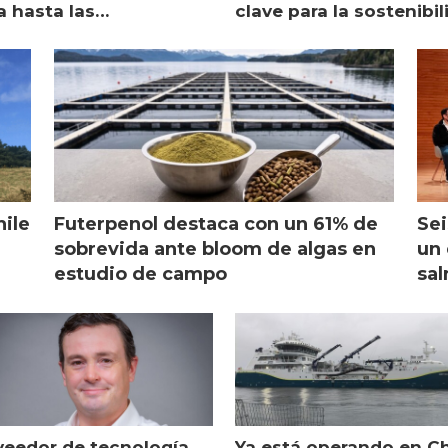
a hasta las
clave para la sostenibi
raciones de Mowi en
de Multi X"
ocia
hile
Futerpenol destaca con un 61% de
Sei
sobrevida ante bloom de algas en
un 
estudio de campo
sal
veedor de tecnología
Ya está operando en Ch