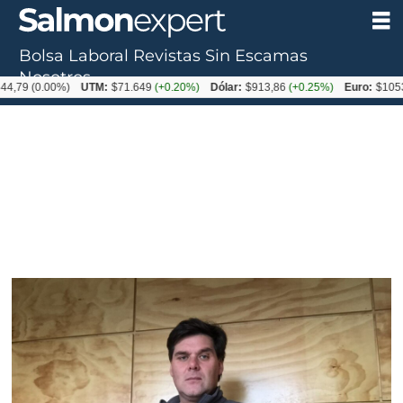
Bolsa Laboral
Revistas
Sin Escamas
Nosotros
0.00%)
UTM:
$71.649
(+0.20%)
Dólar:
$913,86
(+0.25%)
Euro:
$1053,08
(-0