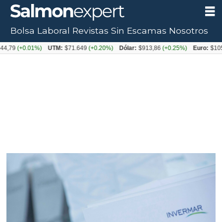
Bolsa Laboral
Revistas
Sin Escamas
Nosotros
+0.01%)
UTM:
$71.649
(+0.20%)
Dólar:
$913,86
(+0.25%)
Euro:
$1053,08
(