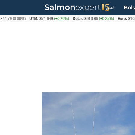
Bols
79
(0.00%)
UTM:
$71.649
(+0.20%)
Dólar:
$913,86
(+0.25%)
Euro:
$1053,08