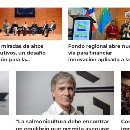
 miradas de altos
Fondo regional abre nu
utivos, un desafío
vía para financiar
ún para la
innovación aplicada a la
onicultura chilena
salmonicultura
"La salmonicultura debe encontrar
Con
un equilibrio que permita asegurar
imp