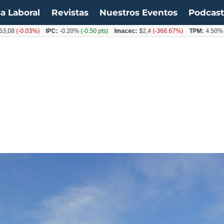
a Laboral
Revistas
Nuestros Eventos
Podcas
(-0.03%)
IPC:
-0.20%
(-0.50 pts)
Imacec:
$2,4
(-366.67%)
TPM:
4.50%
(0.00