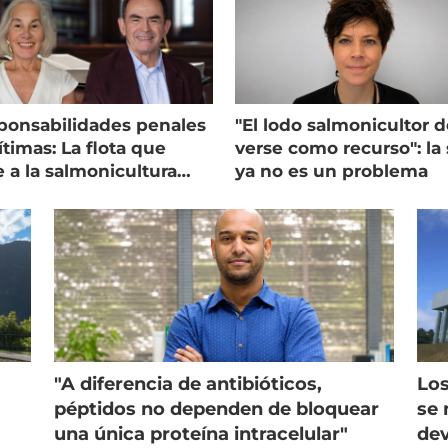
ponsabilidades penales
"El lodo salmonicultor 
timas: La flota que
verse como recurso": la 
e a la salmonicultura
ya no es un problema
ega su visión
"A diferencia de antibióticos,
Los
péptidos no dependen de bloquear
se 
una única proteína intracelular"
dev