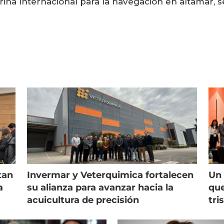
rina Internacional para la navegación en altamar, s
tan
Invermar y Veterquimica fortalecen
Un 
a
su alianza para avanzar hacia la
que
acuicultura de precisión
tri