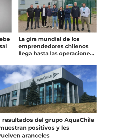
debe
La gira mundial de los
sal
emprendedores chilenos
llega hasta las operaciones
de Mowi en Escocia
 resultados del grupo AquaChile
muestran positivos y les
uelven aranceles