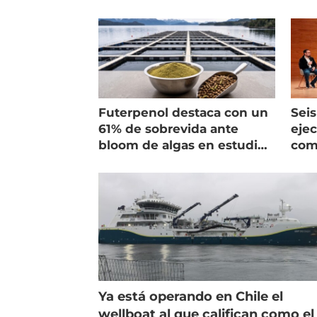
Futerpenol destaca con un
Seis
61% de sobrevida ante
ejec
bloom de algas en estudio
com
de campo
salm
Ya está operando en Chile el
wellboat al que califican como el