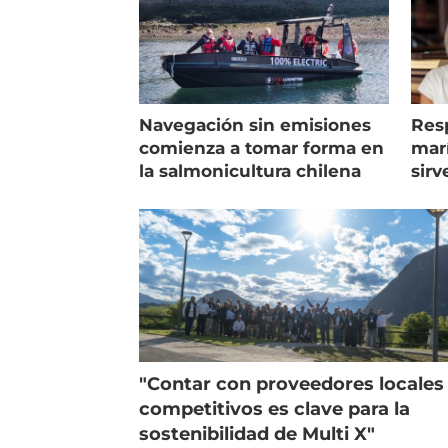
Navegación sin emisiones
Res
comienza a tomar forma en
marí
la salmonicultura chilena
sirv
entr
"Contar con proveedores locales
competitivos es clave para la
sostenibilidad de Multi X"