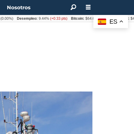
t
Nosotros
%)
Desempleo:
9.44%
(+0.33 pts)
Bitcoin:
$64.600,08
(+2.93%)
UF:
$40.844
ES