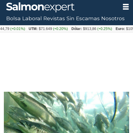
Bolsa Laboral
Revistas
Sin Escamas
Nosotros
(+0.01%)
UTM:
$71.649
(+0.20%)
Dólar:
$913,86
(+0.25%)
Euro:
$1053,08
(