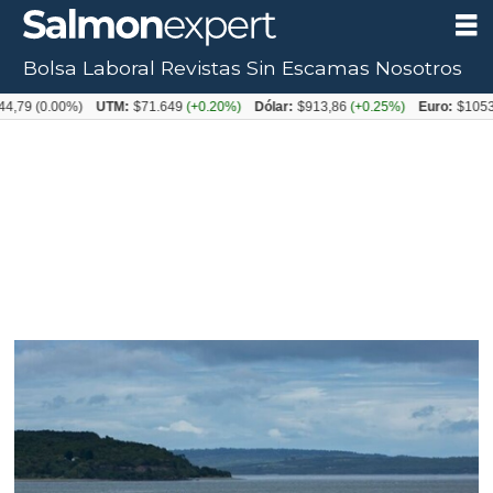
Bolsa Laboral
Revistas
Sin Escamas
Nosotros
0.00%)
UTM:
$71.649
(+0.20%)
Dólar:
$913,86
(+0.25%)
Euro:
$1053,08
(-0