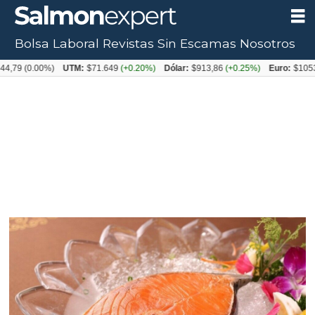
Bolsa Laboral
Revistas
Sin Escamas
Nosotros
0.00%)
UTM:
$71.649
(+0.20%)
Dólar:
$913,86
(+0.25%)
Euro:
$1053,08
(-0