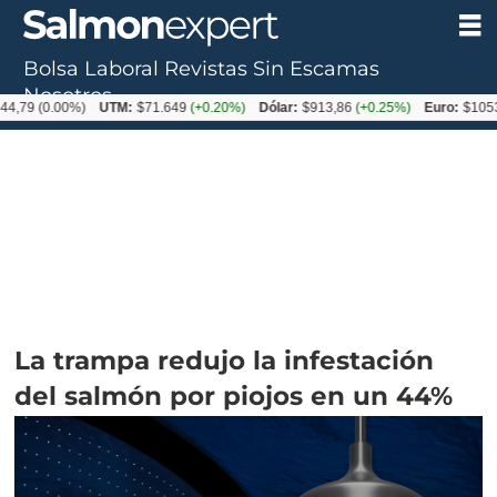
Bolsa Laboral
Revistas
Sin Escamas
Nosotros
0.00%)
UTM:
$71.649
(+0.20%)
Dólar:
$913,86
(+0.25%)
Euro:
$1053,08
(-0
La trampa redujo la infestación
del salmón por piojos en un 44%