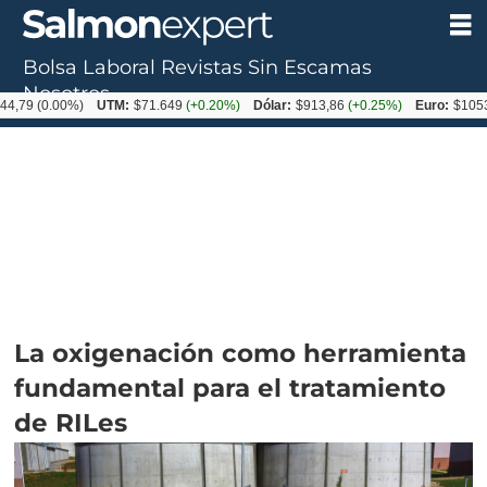
Bolsa Laboral
Revistas
Sin Escamas
Nosotros
.00%)
UTM:
$71.649
(+0.20%)
Dólar:
$913,86
(+0.25%)
Euro:
$1053,08
(-0.
La oxigenación como herramienta
fundamental para el tratamiento
de RILes