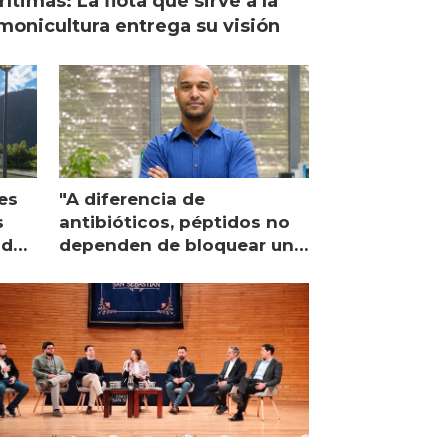
ítimas: La flota que sirve a la
monicultura entrega su visión
es
"A diferencia de
s
antibióticos, péptidos no
lidad
dependen de bloquear una
única proteína intracelular"