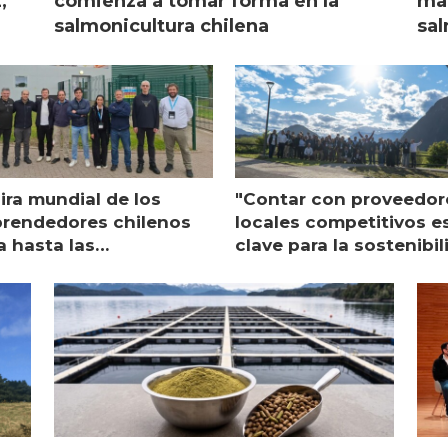
,
comienza a tomar forma en la
mar
salmonicultura chilena
sal
ira mundial de los
"Contar con proveedor
rendedores chilenos
locales competitivos e
a hasta las
clave para la sostenibi
raciones de Mowi en
de Multi X"
ocia