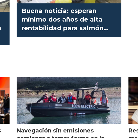
Buena noticia: esperan
mínimo dos años de alta
a
rentabilidad para salmón
chileno
s
Navegación sin emisiones
Res