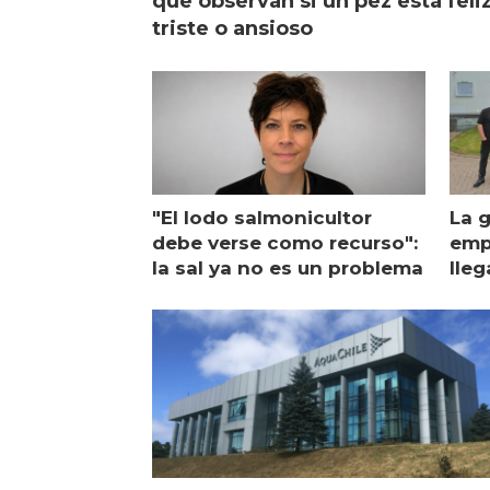
que observan si un pez está feliz
triste o ansioso
"El lodo salmonicultor
La g
debe verse como recurso":
emp
la sal ya no es un problema
lleg
ope
Esc