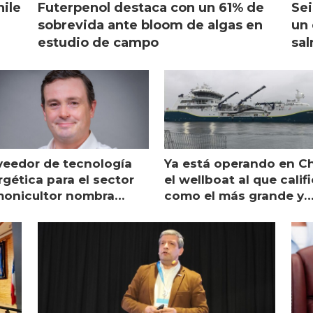
hile
Futerpenol destaca con un 61% de
Sei
sobrevida ante bloom de algas en
un 
estudio de campo
sal
veedor de tecnología
Ya está operando en Ch
gética para el sector
el wellboat al que calif
monicultor nombra
como el más grande y
aging director en Chile
moderno