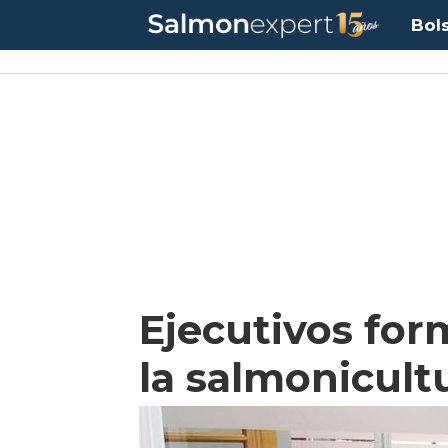
Bol
Ejecutivos fo
la salmonicult