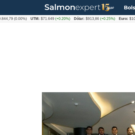
Bols
79
(0.00%)
UTM:
$71.649
(+0.20%)
Dólar:
$913,86
(+0.25%)
Euro:
$1053,0