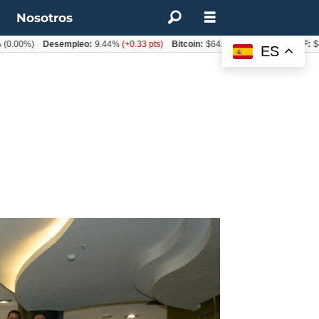
t
Nosotros
0%)
Desempleo:
9.44%
(+0.33 pts)
Bitcoin:
$64.600,08
(+2.93%)
UF:
$40.84
ES