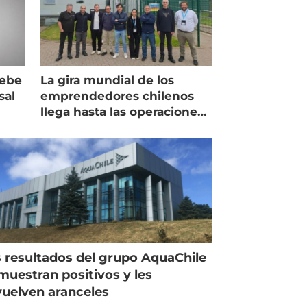
debe
La gira mundial de los
sal
emprendedores chilenos
llega hasta las operaciones
de Mowi en Escocia
 resultados del grupo AquaChile
muestran positivos y les
uelven aranceles