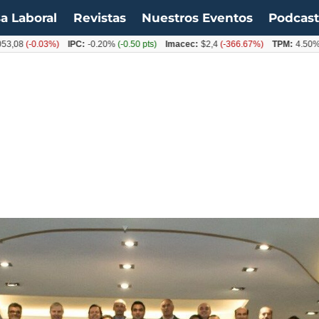
a Laboral
Revistas
Nuestros Eventos
Podcas
8
(-0.03%)
IPC:
-0.20%
(-0.50 pts)
Imacec:
$2,4
(-366.67%)
TPM:
4.50%
(0.0