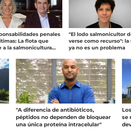
ponsabilidades penales
"El lodo salmonicultor 
timas: La flota que
verse como recurso": la 
e a la salmonicultura
ya no es un problema
ega su visión
"A diferencia de antibióticos,
Los
péptidos no dependen de bloquear
se 
una única proteína intracelular"
dev