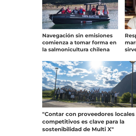
Navegación sin emisiones
Res
comienza a tomar forma en
marí
la salmonicultura chilena
sirv
entr
"Contar con proveedores locales
competitivos es clave para la
sostenibilidad de Multi X"