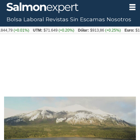
Bolsa Laboral
Revistas
Sin Escamas
Nosotros
79
(+0.01%)
UTM:
$71.649
(+0.20%)
Dólar:
$913,86
(+0.25%)
Euro:
$1053,0