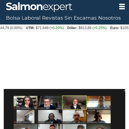
Bolsa Laboral
Revistas
Sin Escamas
Nosotros
0.00%)
UTM:
$71.649
(+0.20%)
Dólar:
$913,86
(+0.25%)
Euro:
$1053,08
(-