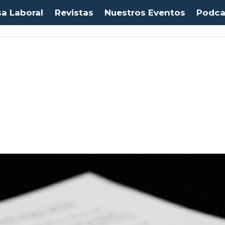
sa Laboral
Revistas
Nuestros Eventos
Podca
Euro:
$1053,08
(-0.03%)
IPC:
-0.20%
(-0.50 pts)
Imacec:
$2,4
(-366.67%)
TP