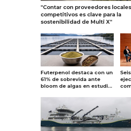
"Contar con proveedores locale
competitivos es clave para la
sostenibilidad de Multi X"
Futerpenol destaca con un
Seis
61% de sobrevida ante
ejec
bloom de algas en estudio
com
de campo
sal