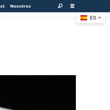
st
Nosotros
M:
4.50%
(0.00%)
Desempleo:
9.44%
(+0.33 pts)
Bitcoin:
$64.600,08
(+2.93%
ES