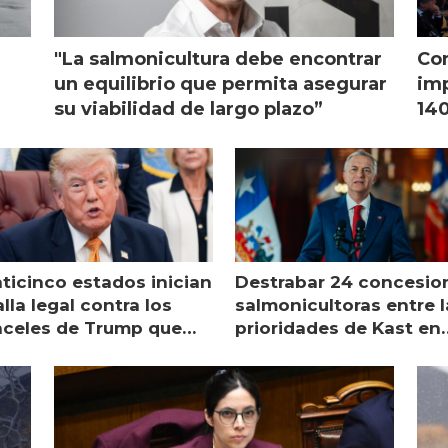
"La salmonicultura debe encontrar
Con
l
un equilibrio que permita asegurar
imp
su viabilidad de largo plazo”
140
nticinco estados inician
Destrabar 24 concesio
lla legal contra los
salmonicultoras entre l
nceles de Trump que
prioridades de Kast en
pean al salmón
Magallanes