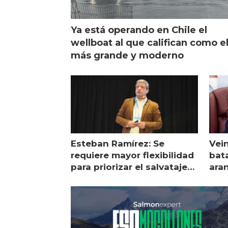
Ya está operando en Chile el
wellboat al que califican como e
más grande y moderno
Esteban Ramírez: Se
Vei
requiere mayor flexibilidad
bata
para priorizar el salvataje
ara
de peces
gol