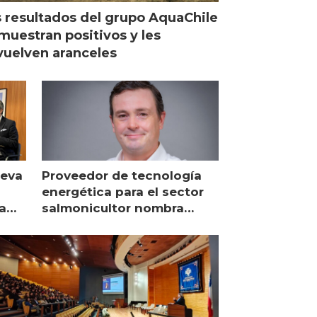
 resultados del grupo AquaChile
muestran positivos y les
uelven aranceles
ueva
Proveedor de tecnología
energética para el sector
a
salmonicultor nombra
managing director en Chile