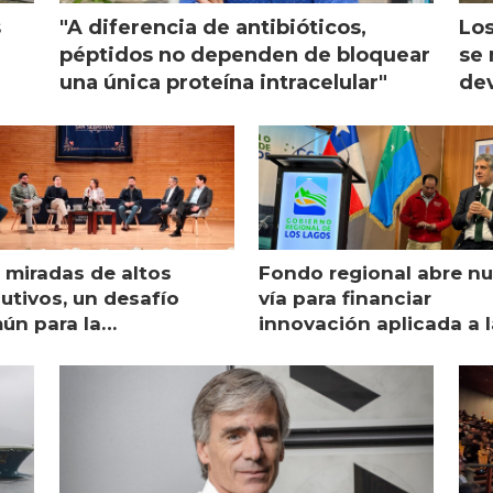
s
"A diferencia de antibióticos,
Los
péptidos no dependen de bloquear
se 
una única proteína intracelular"
dev
 miradas de altos
Fondo regional abre n
utivos, un desafío
vía para financiar
ún para la
innovación aplicada a l
monicultura chilena
salmonicultura