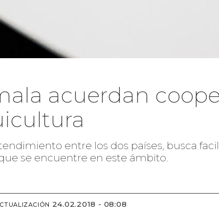
emala acuerdan coop
icultura
dimiento entre los dos países, busca facili
 que se encuentre en este ámbito.
24.02.2018 - 08:08
ACTUALIZACIÓN