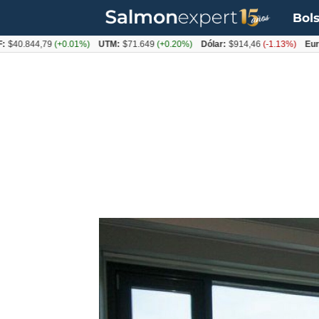
Bols
844,79
(+0.01%)
UTM:
$71.649
(+0.20%)
Dólar:
$914,46
(-1.13%)
Euro:
$105