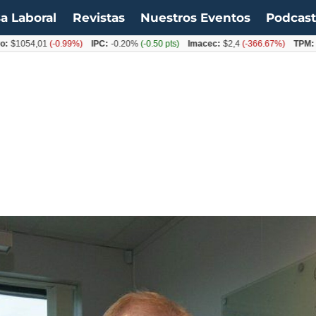
a Laboral
Revistas
Nuestros Eventos
Podcas
4,01
(-0.99%)
IPC:
-0.20%
(-0.50 pts)
Imacec:
$2,4
(-366.67%)
TPM:
4.50%