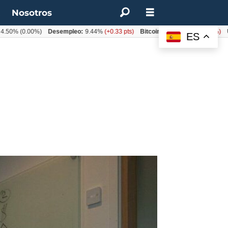
t
Nosotros
(0.00%)
Desempleo:
9.44%
(+0.33 pts)
Bitcoin:
$62.760,11
(-1.74%)
UF:
$40
ES