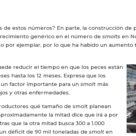
ás de estos números? En parte, la construcción de p
crecimiento genérico en el número de
smolts
en No
 por ejemplar, por lo que ha habido un aumento to
ede reducir el tiempo en que los peces están
eses hasta los 12 meses. Expresa que los
 un factor importante para un
smolt
más
ojos y otras enfermedades.
roductores qué tamaño de smolt planean
 aproximadamente la mitad dice que irá a por
as que la otra mitad busca 300 a 1.000
 un déficit de 90 mil toneladas de
smolt
en