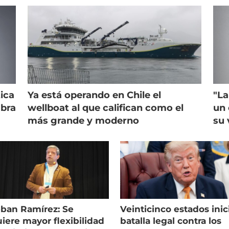
ica
Ya está operando en Chile el
"La
mbra
wellboat al que califican como el
un 
más grande y moderno
su 
eban Ramírez: Se
Veinticinco estados inic
iere mayor flexibilidad
batalla legal contra los