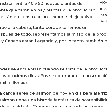
AKV
nstruir entre 40 y 50 nuevas plantas de
10 
enta que también hay plantas que producirán
ins
 están en construcción”, expone el ejecutivo.
de U
mpo a la cabeza, tanto porque tenemos un
ués de todo, representamos la mitad de la prod
y Canadá están llegando y, por lo tanto, también 
ndes se encuentran cuando se trata de la producc
n los próximos diez años se contratará la construcc
mil millones).
 carga aérea de salmón de hoy en día para aterriz
 salmón tiene una historia fantástica de sostenibil
 de esa historia. Creemos que será cada vez menos