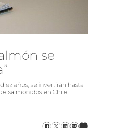
salmón se
a”
ez años, se invertirán hasta
 de salmónidos en Chile,