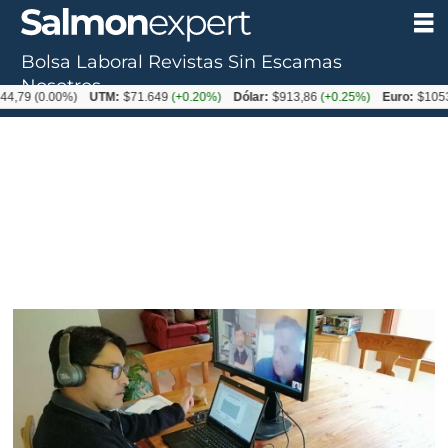
Bolsa Laboral
Revistas
Sin Escamas
Nosotros
0.00%)
UTM:
$71.649
(+0.20%)
Dólar:
$913,86
(+0.25%)
Euro:
$1053,08
(-0