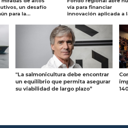
 miradas de altos
Fondo regional abre n
utivos, un desafío
vía para financiar
ún para la
innovación aplicada a l
monicultura chilena
salmonicultura
"La salmonicultura debe encontrar
Con
l
un equilibrio que permita asegurar
imp
su viabilidad de largo plazo”
140