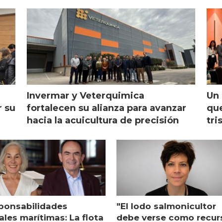
Invermar y Veterquimica
Un 
r su
fortalecen su alianza para avanzar
que
hacia la acuicultura de precisión
tri
ponsabilidades
"El lodo salmonicultor
les marítimas: La flota
debe verse como recur