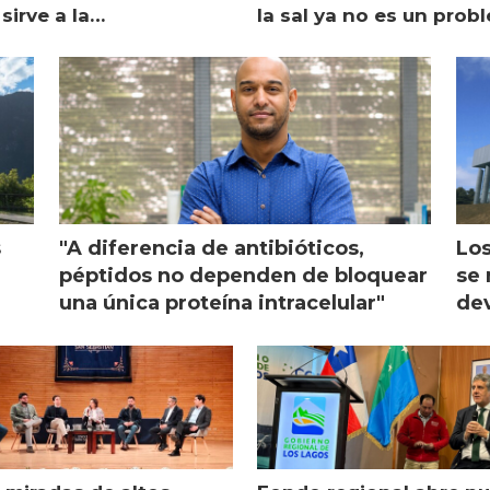
sirve a la
la sal ya no es un prob
monicultura entrega su
ón
s
"A diferencia de antibióticos,
Los
péptidos no dependen de bloquear
se 
una única proteína intracelular"
dev