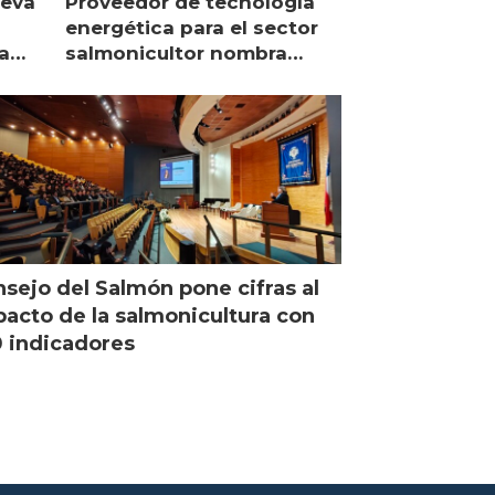
ueva
Proveedor de tecnología
energética para el sector
a
salmonicultor nombra
managing director en Chile
sejo del Salmón pone cifras al
acto de la salmonicultura con
 indicadores