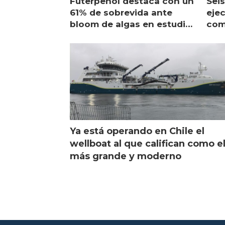
Futerpenol destaca con un
Seis
61% de sobrevida ante
ejec
bloom de algas en estudio
com
de campo
sal
Ya está operando en Chile el
wellboat al que califican como e
más grande y moderno