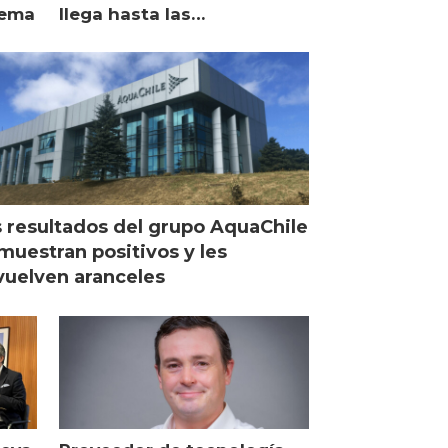
lema
llega hasta las
operaciones de Mowi en
Escocia
 resultados del grupo AquaChile
muestran positivos y les
uelven aranceles