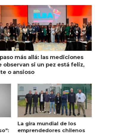
paso más allá: las mediciones
 observan si un pez está feliz,
ste o ansioso
La gira mundial de los
so":
emprendedores chilenos