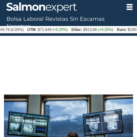
Bolsa Laboral
Revistas
Sin Escamas
Nosotros
.00%)
UTM:
$71.649
(+0.20%)
Dólar:
$913,86
(+0.25%)
Euro:
$1053,08
(-0