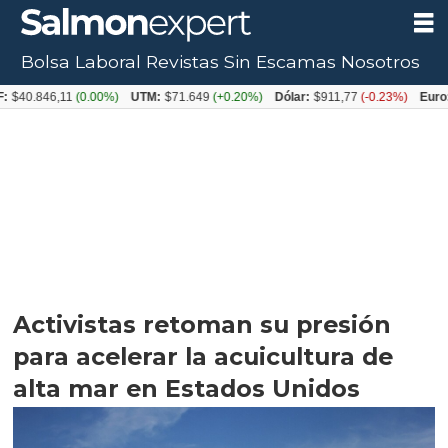
Bolsa Laboral
Revistas
Sin Escamas
Nosotros
6,11
(0.00%)
UTM:
$71.649
(+0.20%)
Dólar:
$911,77
(-0.23%)
Euro:
$1054,
Activistas retoman su presión
para acelerar la acuicultura de
alta mar en Estados Unidos