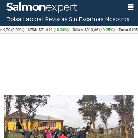
Bolsa Laboral
Revistas
Sin Escamas
Nosotros
0.00%)
UTM:
$71.649
(+0.20%)
Dólar:
$913,86
(+0.25%)
Euro:
$1053,08
(-