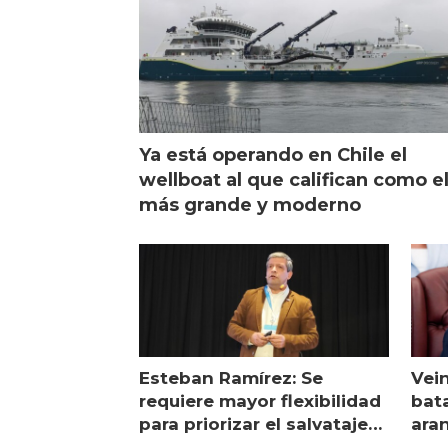
Ya está operando en Chile el
wellboat al que califican como e
más grande y moderno
Esteban Ramírez: Se
Vei
requiere mayor flexibilidad
bata
para priorizar el salvataje
ara
de peces
gol