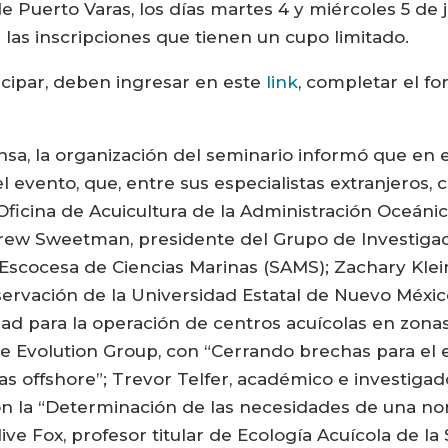
Puerto Varas, los días martes 4 y miércoles 5 de ju
 las inscripciones que tienen un cupo limitado.
icipar, deben ingresar en este
link
, completar el fo
sa, la organización del seminario informó que en e
 evento, que, entre sus especialistas extranjeros, c
a Oficina de Acuicultura de la Administración Oceán
ndrew Sweetman, presidente del Grupo de Investiga
 Escocesa de Ciencias Marinas (SAMS); Zachary Kle
nservación de la Universidad Estatal de Nuevo Méxi
 para la operación de centros acuícolas en zonas 
e Evolution Group, con “Cerrando brechas para el e
s offshore”; Trevor Telfer, académico e investigado
con la “Determinación de las necesidades de una n
ive Fox, profesor titular de Ecología Acuícola de l