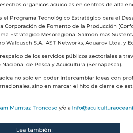
esechos orgánicos acuícolas en centros de alta ene
s el Programa Tecnológico Estratégico para el Desa
 la Corporación de Fomento de la Producción (Corfo
ama Estratégico Mesoregional Salmón más Sustentab
 Walbusch S.A., AST Networks, Aquarov Ltda. y E
 respaldo de los servicios públicos sectoriales a tr
o Nacional de Pesca y Acuicultura (Sernapesca).
adica no solo en poder intercambiar ideas con prof
ernacionales, sino en marcar el hito de cierre de 
am Mumtaz Troncoso
y/o a
info@acuiculturaoceani
Lea también: