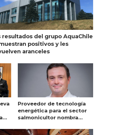
 resultados del grupo AquaChile
muestran positivos y les
uelven aranceles
ueva
Proveedor de tecnología
energética para el sector
a
salmonicultor nombra
managing director en Chile