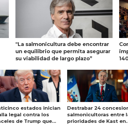
"La salmonicultura debe encontrar
Con
l
un equilibrio que permita asegurar
imp
su viabilidad de largo plazo”
140
nticinco estados inician
Destrabar 24 concesio
lla legal contra los
salmonicultoras entre l
nceles de Trump que
prioridades de Kast en
pean al salmón
Magallanes