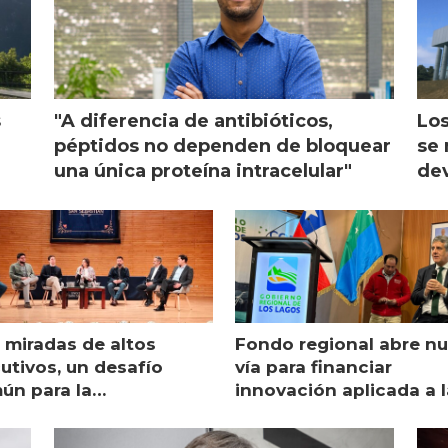
s
"A diferencia de antibióticos,
Los
péptidos no dependen de bloquear
se 
una única proteína intracelular"
dev
 miradas de altos
Fondo regional abre n
utivos, un desafío
vía para financiar
ún para la
innovación aplicada a l
monicultura chilena
salmonicultura