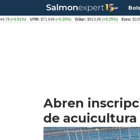
Bol
+0.01%)
UTM:
$71.649
(+0.20%)
Dólar:
$913,86
(+0.25%)
Euro:
$1053,08
(-
Abren inscripc
de acuicultura