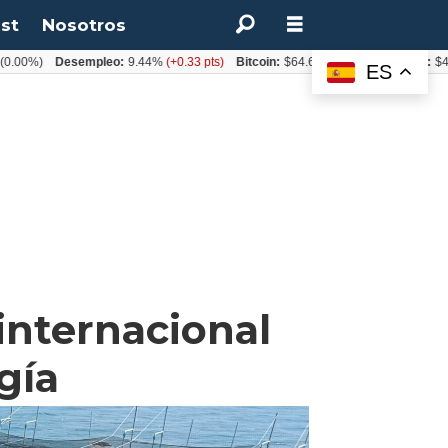
st
Nosotros
)
Desempleo:
9.44%
(+0.33 pts)
Bitcoin:
$64.600,08
(+2.93%)
UF:
$40.844,
ES
internacional
gía