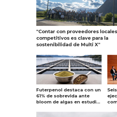
"Contar con proveedores locale
competitivos es clave para la
sostenibilidad de Multi X"
Futerpenol destaca con un
Seis
61% de sobrevida ante
ejec
bloom de algas en estudio
com
de campo
sal