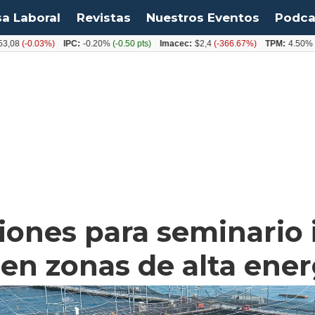
sa Laboral
Revistas
Nuestros Eventos
Podca
0.03%)
IPC:
-0.20%
(-0.50 pts)
Imacec:
$2,4
(-366.67%)
TPM:
4.50%
(0.00%
iones para seminario 
 en zonas de alta ener