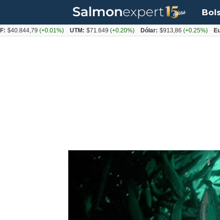
Bol
844,79
(+0.01%)
UTM:
$71.649
(+0.20%)
Dólar:
$913,86
(+0.25%)
Euro:
$10