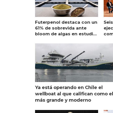
Futerpenol destaca con un
Seis
61% de sobrevida ante
ejec
bloom de algas en estudio
com
de campo
sal
Ya está operando en Chile el
wellboat al que califican como e
más grande y moderno