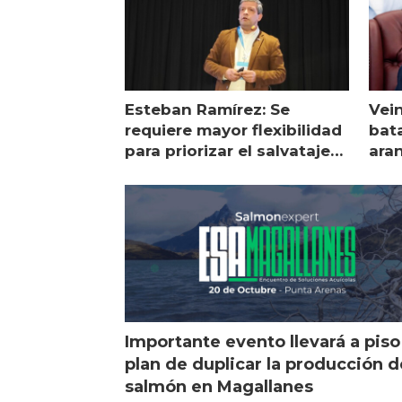
Esteban Ramírez: Se
Vei
requiere mayor flexibilidad
bata
para priorizar el salvataje
ara
de peces
gol
Importante evento llevará a piso
plan de duplicar la producción d
salmón en Magallanes