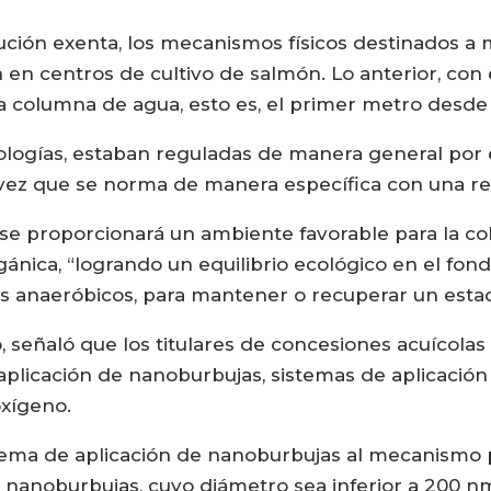
ción exenta, los mecanismos físicos destinados a m
en centros de cultivo de salmón. Lo anterior, con e
a columna de agua, esto es, el primer metro desde
nologías, estaban reguladas de manera general por
a vez que se norma de manera específica con una r
 se proporcionará un ambiente favorable para la c
nica, “logrando un equilibrio ecológico en el fondo
 anaeróbicos, para mantener o recuperar un estad
o, señaló que los titulares de concesiones acuícola
aplicación de nanoburbujas, sistemas de aplicació
oxígeno.
stema de aplicación de nanoburbujas al mecanismo 
nanoburbujas, cuyo diámetro sea inferior a 200 nm