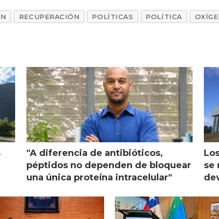
ÓN
RECUPERACIÓN
POLÍTICAS
POLÍTICA
OXÍG
s
"A diferencia de antibióticos,
Los
péptidos no dependen de bloquear
se 
una única proteína intracelular"
dev