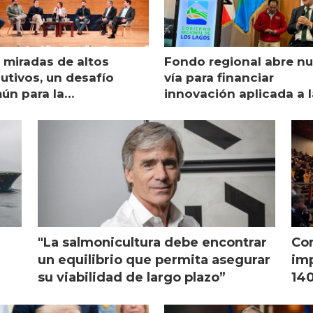
 miradas de altos
Fondo regional abre n
utivos, un desafío
vía para financiar
ún para la
innovación aplicada a l
monicultura chilena
salmonicultura
"La salmonicultura debe encontrar
Con
l
un equilibrio que permita asegurar
imp
su viabilidad de largo plazo”
140