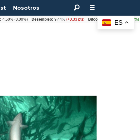
st
Nosotros
%
(0.00%)
Desempleo:
9.44%
(+0.33 pts)
Bitcoin:
$64.600,08
(+2.93%)
UF:
$
ES