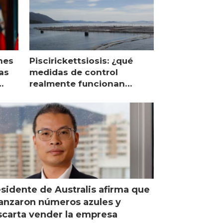
nes
Piscirickettsiosis: ¿qué
as
medidas de control
realmente funcionan
según expertos chilenos?
sidente de Australis afirma que
anzaron números azules y
carta vender la empresa