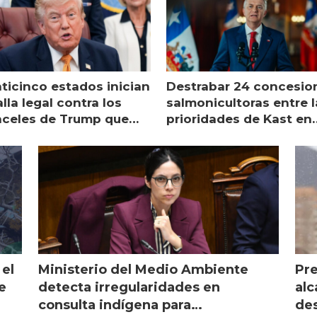
nticinco estados inician
Destrabar 24 concesio
lla legal contra los
salmonicultoras entre l
nceles de Trump que
prioridades de Kast en
pean al salmón
Magallanes
 el
Ministerio del Medio Ambiente
Pre
e
detecta irregularidades en
alc
consulta indígena para
des