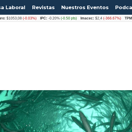
sa Laboral
Revistas
Nuestros Eventos
Podca
53,08
(-0.03%)
IPC:
-0.20%
(-0.50 pts)
Imacec:
$2,4
(-366.67%)
TPM:
4.50