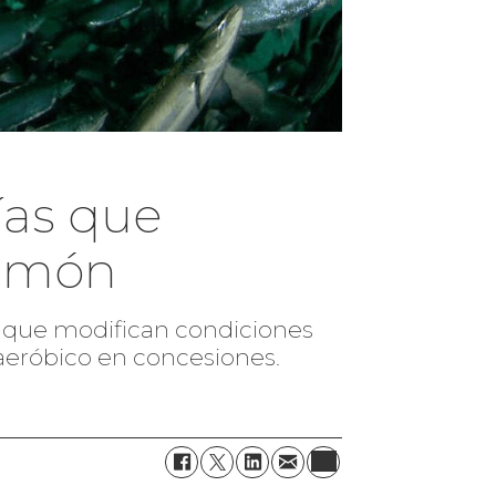
ías que
almón
s que modifican condiciones
 aeróbico en concesiones.