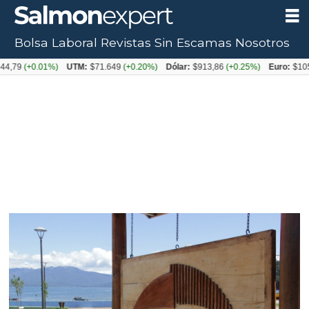
Bolsa Laboral
Revistas
Sin Escamas
Nosotros
+0.01%)
UTM:
$71.649
(+0.20%)
Dólar:
$913,86
(+0.25%)
Euro:
$1053,08
(