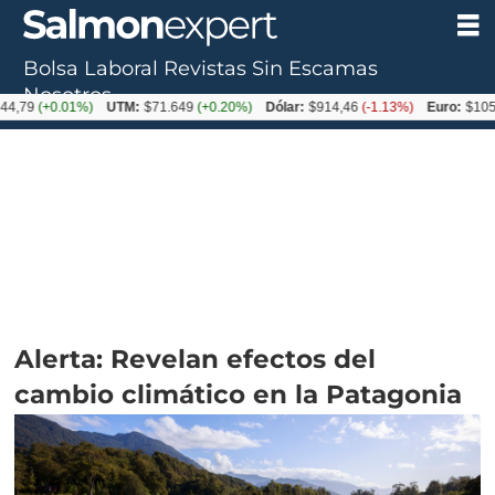
Bolsa Laboral
Revistas
Sin Escamas
Nosotros
+0.01%)
UTM:
$71.649
(+0.20%)
Dólar:
$914,46
(-1.13%)
Euro:
$1054,01
(-0
Alerta: Revelan efectos del
cambio climático en la Patagonia