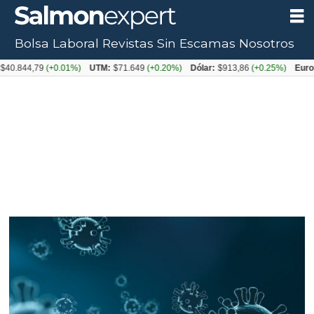
Bolsa Laboral
Revistas
Sin Escamas
Nosotros
4,79
(+0.01%)
UTM:
$71.649
(+0.20%)
Dólar:
$913,86
(+0.25%)
Euro:
$105