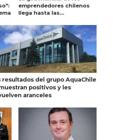
so":
emprendedores chilenos
lema
llega hasta las
operaciones de Mowi en
Escocia
 resultados del grupo AquaChile
muestran positivos y les
uelven aranceles