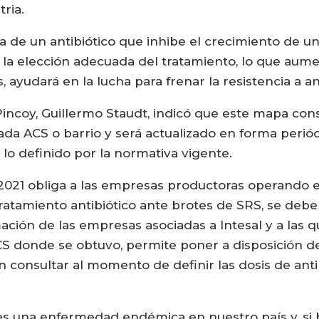
ria.
a de un antibiótico que inhibe el crecimiento de 
la elección adecuada del tratamiento, lo que aumen
, ayudará en la lucha para frenar la resistencia a an
 Pincoy, Guillermo Staudt, indicó que este mapa con
cada ACS o barrio y será actualizado en forma peri
lo definido por la normativa vigente.
021 obliga a las empresas productoras operando en 
atamiento antibiótico ante brotes de SRS, se debe c
rmación de las empresas asociadas a Intesal y a las 
ACS donde se obtuvo, permite poner a disposición d
 consultar al momento de definir las dosis de antib
s una enfermedad endémica en nuestro país y, si 