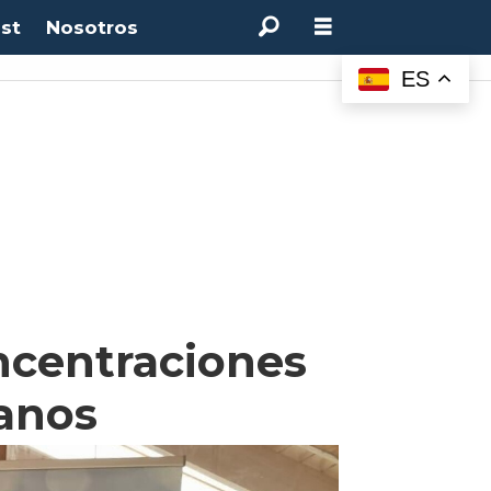
st
Nosotros
ES
ncentraciones
ianos