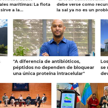
les marítimas: La flota
debe verse como recur
sirve a la
la sal ya no es un prob
monicultura entrega su
ón
s
"A diferencia de antibióticos,
Los
péptidos no dependen de bloquear
se 
una única proteína intracelular"
dev