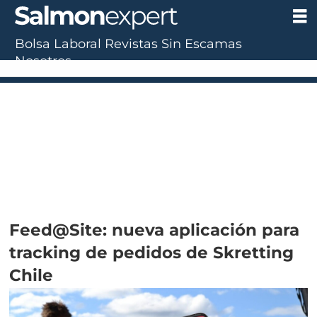
Bolsa Laboral
Revistas
Sin Escamas
Nosotros
UF:
$40.844,79
(+0.01%)
UTM:
$71.649
(+0.20%)
Dólar:
$911,58
(-0.31%)
E
Feed@Site: nueva aplicación para
tracking de pedidos de Skretting
Chile