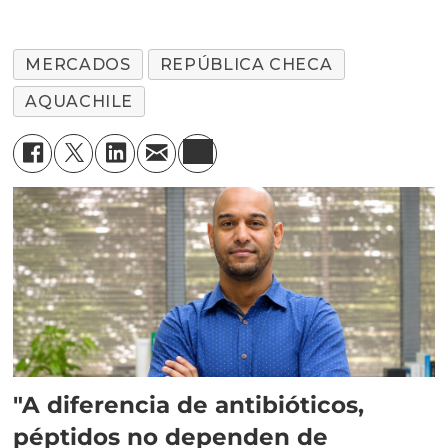
investigación en
MERCADOS
REPÚBLICA CHECA
salmonicultura
AQUACHILE
"A diferencia de antibióticos,
péptidos no dependen de