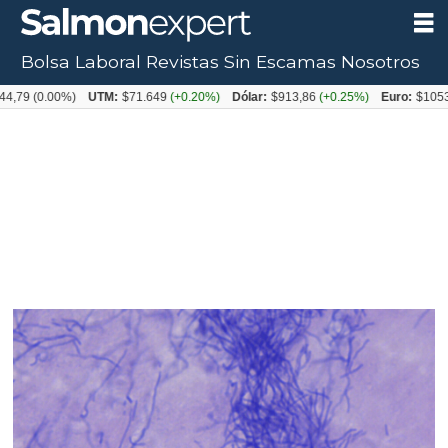
Bolsa Laboral
Revistas
Sin Escamas
Nosotros
0.00%)
UTM:
$71.649
(+0.20%)
Dólar:
$913,86
(+0.25%)
Euro:
$1053,08
(-0