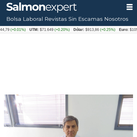
Bolsa Laboral
Revistas
Sin Escamas
Nosotros
+0.01%)
UTM:
$71.649
(+0.20%)
Dólar:
$913,86
(+0.25%)
Euro:
$1053,08
(-