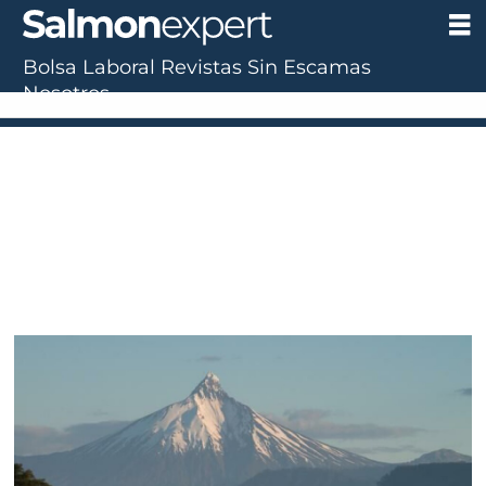
Bolsa Laboral
Revistas
Sin Escamas
Nosotros