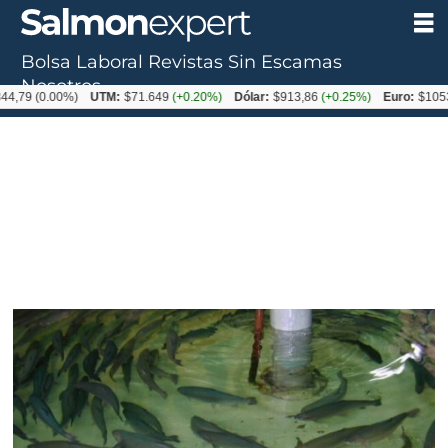
Bolsa Laboral
Revistas
Sin Escamas
Nosotros
0.00%)
UTM:
$71.649
(+0.20%)
Dólar:
$913,86
(+0.25%)
Euro:
$1053,08
(-