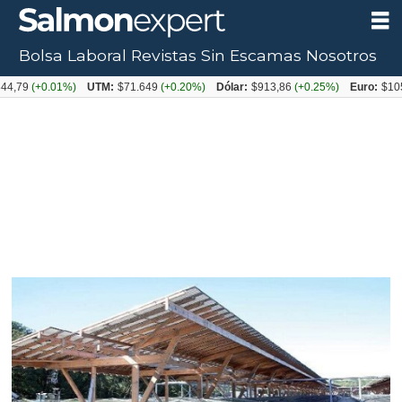
Bolsa Laboral
Revistas
Sin Escamas
Nosotros
(+0.01%)
UTM:
$71.649
(+0.20%)
Dólar:
$913,86
(+0.25%)
Euro:
$1053,08
(