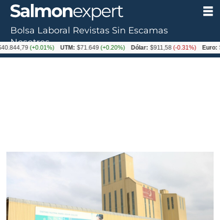
Bolsa Laboral
Revistas
Sin Escamas
Nosotros
,79
(+0.01%)
UTM:
$71.649
(+0.20%)
Dólar:
$911,58
(-0.31%)
Euro:
$1053,