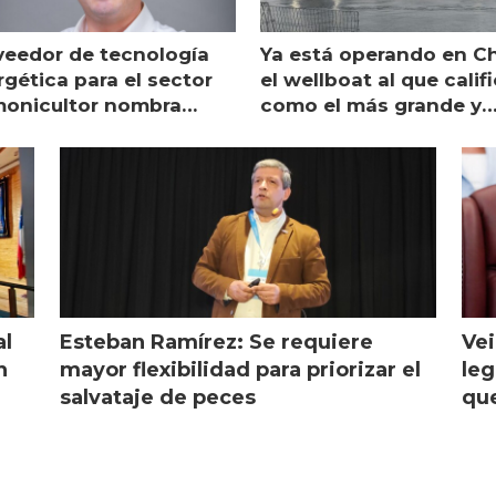
veedor de tecnología
Ya está operando en Ch
gética para el sector
el wellboat al que calif
monicultor nombra
como el más grande y
aging director en Chile
moderno
al
Esteban Ramírez: Se requiere
Vei
n
mayor flexibilidad para priorizar el
leg
salvataje de peces
que