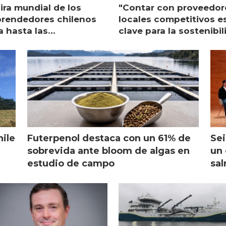
ira mundial de los
"Contar con proveedor
rendedores chilenos
locales competitivos e
a hasta las
clave para la sostenibi
raciones de Mowi en
de Multi X"
ocia
hile
Futerpenol destaca con un 61% de
Sei
sobrevida ante bloom de algas en
un 
estudio de campo
sal