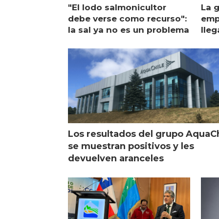
"El lodo salmonicultor
La g
debe verse como recurso":
emp
la sal ya no es un problema
lleg
ope
Esc
Los resultados del grupo AquaC
se muestran positivos y les
devuelven aranceles