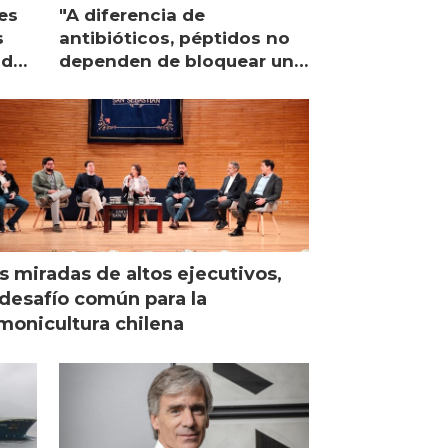
es
"A diferencia de
s
antibióticos, péptidos no
lidad
dependen de bloquear una
única proteína intracelular"
s miradas de altos ejecutivos,
desafío común para la
monicultura chilena