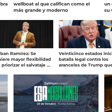
mbra
wellboat al que califican como el
un 
más grande y moderno
su 
eban Ramírez: Se
Veinticinco estados inic
iere mayor flexibilidad
batalla legal contra los
 priorizar el salvataje de
aranceles de Trump qu
es
golpean al salmón