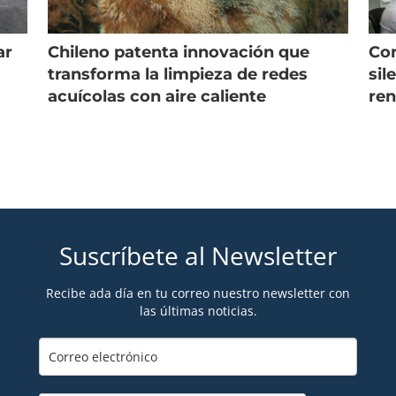
ar
Chileno patenta innovación que
Con
s
transforma la limpieza de redes
sil
acuícolas con aire caliente
ren
Suscríbete al Newsletter
Recibe ada día en tu correo nuestro newsletter con
las últimas noticias.