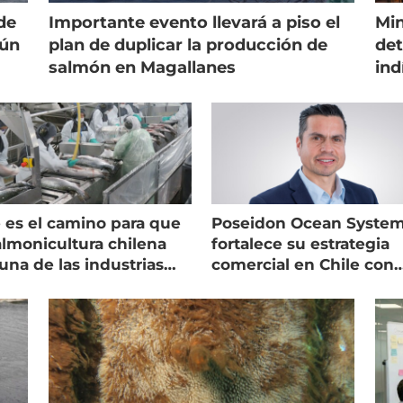
de
Importante evento llevará a piso el
Min
gún
plan de duplicar la producción de
det
salmón en Magallanes
ind
 es el camino para que
Poseidon Ocean Syste
almonicultura chilena
fortalece su estrategia
una de las industrias
comercial en Chile con
 seguras
nuevo gerente