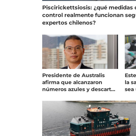
Piscirickettsiosis: ¿qué medidas 
control realmente funcionan se
expertos chilenos?
Presidente de Australis
Este
afirma que alcanzaron
la s
números azules y descarta
sea 
vender la empresa
más