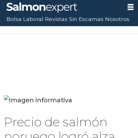
Bolsa Laboral
Revistas
Sin Escamas
Nosotros
40.846,11
(0.00%)
UTM:
$71.649
(+0.20%)
Dólar:
$911,77
(-0.23%)
Euro:
$1
Precio de salmón
noruego logró alza